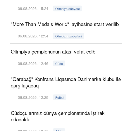
06.08.2026, 15:24
Olimpiya dünyası
"More Than Medals World" layihəsinə start verilib
06.08.2026, 12:54
Olimpizm xəbərləri
Olimpiya çempionunun atası vəfat edib
06.08.2026, 12:46
Cüdo
"Qarabağ" Konfrans Liqasında Danimarka klubu ilə
qarşılaşacaq
06.08.2026, 12:25
Futbol
Cüdoçularımız dünya çempionatında iştirak
edəcəklər