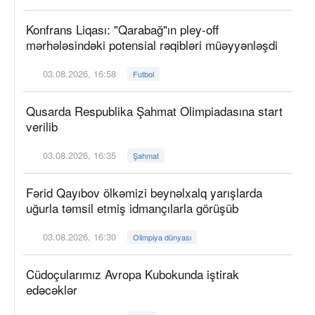
Konfrans Liqası: "Qarabağ"ın pley-off
mərhələsindəki potensial rəqibləri müəyyənləşdi
03.08.2026, 16:58
Futbol
Qusarda Respublika Şahmat Olimpiadasına start
verilib
03.08.2026, 16:35
Şahmat
Fərid Qayıbov ölkəmizi beynəlxalq yarışlarda
uğurla təmsil etmiş idmançılarla görüşüb
03.08.2026, 16:30
Olimpiya dünyası
Cüdoçularımız Avropa Kubokunda iştirak
edəcəklər