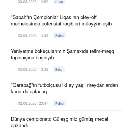
03.08.2026, 14:50
Cüdo
"Sabah"ın Çempionlar Liqasının pley-off
mərhələsində potensial rəqibləri müəyyənləşib
03.08.2026, 14:32
Futbol
Yeniyetmə boksçularımız Şamaxıda təlim-məşq
toplanışına başlayıb
03.08.2026, 13:32
Boks
"Qarabağ"ın futbolçusu iki ay yaşıl meydanlardan
kənarda qalacaq
02.08.2026, 23:47
Futbol
Dünya çempionatı: Güləşçimiz gümüş medal
qazandı