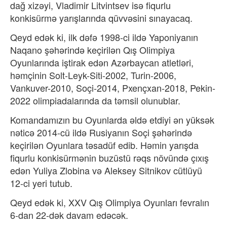
dağ xizəyi, Vladimir Litvintsev isə fiqurlu
konkisürmə yarışlarında qüvvəsini sınayacaq.
Qeyd edək ki, ilk dəfə 1998-ci ildə Yaponiyanın
Naqano şəhərində keçirilən Qış Olimpiya
Oyunlarında iştirak edən Azərbaycan atletləri,
həmçinin Solt-Leyk-Siti-2002, Turin-2006,
Vankuver-2010, Soçi-2014, Pxençxan-2018, Pekin-
2022 olimpiadalarında da təmsil olunublar.
Komandamızın bu Oyunlarda əldə etdiyi ən yüksək
nəticə 2014-cü ildə Rusiyanın Soçi şəhərində
keçirilən Oyunlara təsadüf edib. Həmin yarışda
fiqurlu konkisürmənin buzüstü rəqs növündə çıxış
edən Yuliya Zlobina və Aleksey Sitnikov cütlüyü
12-ci yeri tutub.
Qeyd edək ki, XXV Qış Olimpiya Oyunları fevralın
6-dan 22-dək davam edəcək.