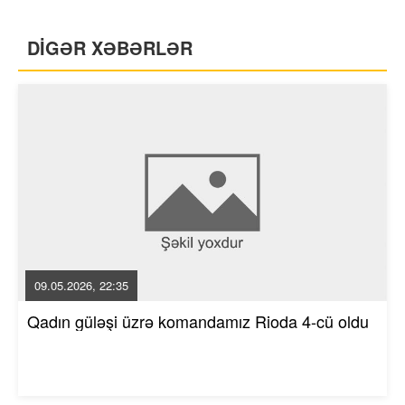
DİGƏR XƏBƏRLƏR
09.05.2026, 22:35
Qadın güləşi üzrə komandamız Rioda 4-cü oldu