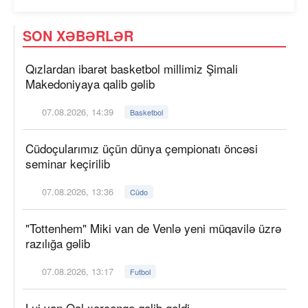
SON XƏBƏRLƏR
Qızlardan ibarət basketbol millimiz Şimali
Makedoniyaya qalib gəlib
07.08.2026, 14:39
Basketbol
Cüdoçularımız üçün dünya çempionatı öncəsi
seminar keçirilib
07.08.2026, 13:36
Cüdo
"Tottenhem" Miki van de Venlə yeni müqavilə üzrə
razılığa gəlib
07.08.2026, 13:17
Futbol
Lui van Qal xərçəngə qalib gəldi