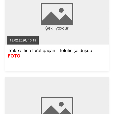
18.02.2026, 16:19
Trek xəttinə tərəf qaçan it fotofinişə düşüb -
FOTO