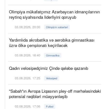
Olimpiya mükafatçımız Azərbaycan idmançılarının
reytinq siyahısında liderliyini qoruyub
03.08.2026, 20:00
Olimpizm xəbərləri
Yardımlıda akrobatika və aerobika gimnastikası
üzrə ölkə çempionatı keçiriləcək
03.08.2026, 18:40
Gimnastika
Qadın velosipedçimiz Çində qələbə qazanıb
03.08.2026, 17:25
Velosiped
"Sabah"ın Avropa Liqasının pley-off mərhələsindəki
potensial rəqibləri müəyyənləşib
03.08.2026, 17:06
Futbol