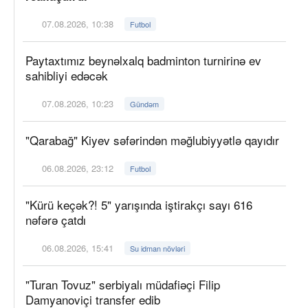
07.08.2026, 10:38
Futbol
Paytaxtımız beynəlxalq badminton turnirinə ev
sahibliyi edəcək
07.08.2026, 10:23
Gündəm
"Qarabağ" Kiyev səfərindən məğlubiyyətlə qayıdır
06.08.2026, 23:12
Futbol
"Kürü keçək?! 5" yarışında iştirakçı sayı 616
nəfərə çatdı
06.08.2026, 15:41
Su idman növləri
"Turan Tovuz" serbiyalı müdafiəçi Filip
Damyanoviçi transfer edib