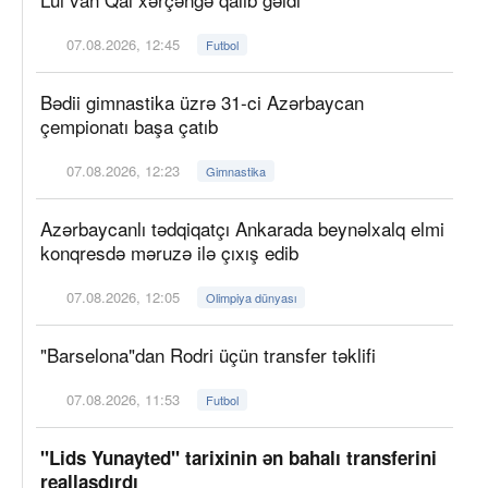
07.08.2026, 12:45
Futbol
Bədii gimnastika üzrə 31-ci Azərbaycan
çempionatı başa çatıb
07.08.2026, 12:23
Gimnastika
Azərbaycanlı tədqiqatçı Ankarada beynəlxalq elmi
konqresdə məruzə ilə çıxış edib
07.08.2026, 12:05
Olimpiya dünyası
"Barselona"dan Rodri üçün transfer təklifi
07.08.2026, 11:53
Futbol
"Lids Yunayted" tarixinin ən bahalı transferini
reallaşdırdı