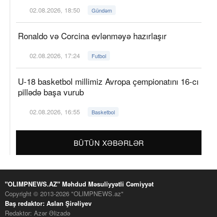
02.08.2026, 18:50
Gündəm
Ronaldo və Corcina evlənməyə hazırlaşır
02.08.2026, 17:24
Futbol
U-18 basketbol millimiz Avropa çempionatını 16-cı
pillədə başa vurub
02.08.2026, 16:55
Basketbol
BÜTÜN XƏBƏRLƏR
"OLIMPNEWS.AZ" Məhdud Məsuliyyətli Cəmiyyət
Copyright © 2013-2026 "OLIMPNEWS.az"
Baş redaktor: Aslan Şirəliyev
Redaktor: Azər Əlizadə