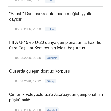
06.08.2026, 10:17
Cüdo
"Sabah" Danimarka səfərindən məğlubiyyətlə
qayıdır
05.08.2026, 23:23
Futbol
FIFA U-15 və U-20 dünya çempionatlarına hazırlıq
üzrə Təşkilat Komitəsinin iclası baş tutub
05.08.2026, 22:25
Gündəm
Qusarda güləşin dostluq körpüsü
04.08.2026, 12:22
Güləş
Çimərlik voleybolu üzrə Azərbaycan çempionatının
püşkü atılıb
03.08.2026, 22:00
Voleybol