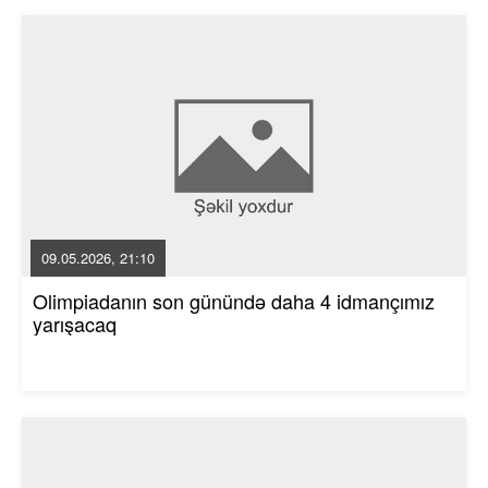
09.05.2026, 21:10
Olimpiadanın son günündə daha 4 idmançımız
yarışacaq