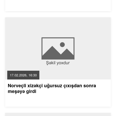
17.02.2026, 16:30
Norveçli xizəkçi uğursuz çıxışdan sonra
meşəyə girdi