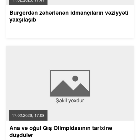
Burgerdən zəhərlənən idmançıların vəziyyəti
yaxşılaşıb
17.02.2026, 17:08
Ana və oğul Qış Olimpidasının tarixinə
düşdülər