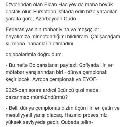
üzvlərindən olan Elcan Hacıyev də mənə böyük
dəstək olur. Fürsətdən istifadə edib bizə yaradılan
şəraitə görə, Azərbaycan Cüdo
Federasiyasının rəhbərliyinə və məşqçilər
heyətimizə minnətdarlığımı bildirirəm. Çalışacağam
ki, mənə inananların etimadını
qələbələrimlə doğruldum.
- Bu həftə Bolqarıstanın paytaxtı Sofiyada ilin ən
mötəbər yarışlarından biri - dünya çempionatı
keçiriləcək. Avropa çempionatı və EYOF-
2025-dən sonra ardıcıl üçüncü qızıl medalı
qazanmaq mümkündürmü?
- Bəli, dünya çempionatı bizim üçün ilin ən çətin və
məsuliyyətli yarışı olacaq. Hazırlıq prosesimiz
yüksək səviyyədə gedir, Qubada təlim-