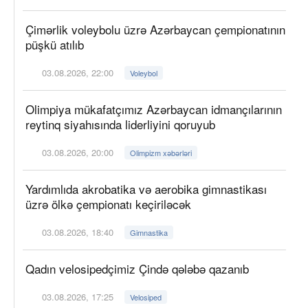
Çimərlik voleybolu üzrə Azərbaycan çempionatının
püşkü atılıb
03.08.2026, 22:00
Voleybol
Olimpiya mükafatçımız Azərbaycan idmançılarının
reytinq siyahısında liderliyini qoruyub
03.08.2026, 20:00
Olimpizm xəbərləri
Yardımlıda akrobatika və aerobika gimnastikası
üzrə ölkə çempionatı keçiriləcək
03.08.2026, 18:40
Gimnastika
Qadın velosipedçimiz Çində qələbə qazanıb
03.08.2026, 17:25
Velosiped