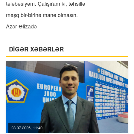
tələbəsiyəm. Çalışıram ki, təhsillə
məşq bir-birinə mane olmasın.
Azər Əlizadə
DİGƏR XƏBƏRLƏR
28.07.2026, 11:40