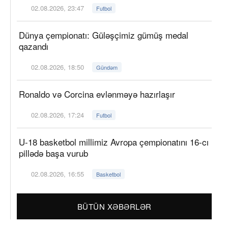
02.08.2026, 23:47
Futbol
Dünya çempionatı: Güləşçimiz gümüş medal
qazandı
02.08.2026, 18:50
Gündəm
Ronaldo və Corcina evlənməyə hazırlaşır
02.08.2026, 17:24
Futbol
U-18 basketbol millimiz Avropa çempionatını 16-cı
pillədə başa vurub
02.08.2026, 16:55
Basketbol
BÜTÜN XƏBƏRLƏR