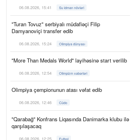
06.08.2026, 15:41
Su idman növləri
"Turan Tovuz" serbiyalı müdafiəçi Filip
Damyanoviçi transfer edib
06.08.2026, 15:24
Olimpiya dünyası
"More Than Medals World" layihəsinə start verilib
06.08.2026, 12:54
Olimpizm xəbərləri
Olimpiya çempionunun atası vəfat edib
06.08.2026, 12:46
Cüdo
"Qarabağ" Konfrans Liqasında Danimarka klubu ilə
qarşılaşacaq
06.08.2026, 12:25
Futbol