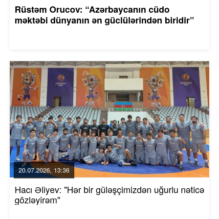
Rüstəm Orucov: “Azərbaycanın cüdo
məktəbi dünyanın ən güclülərindən biridir”
20.07.2026, 13:36
Hacı Əliyev: "Hər bir güləşçimizdən uğurlu nəticə
gözləyirəm"