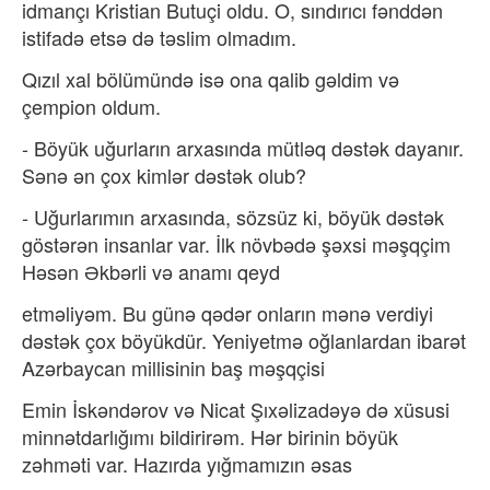
idmançı Kristian Butuçi oldu. O, sındırıcı fənddən
istifadə etsə də təslim olmadım.
Qızıl xal bölümündə isə ona qalib gəldim və
çempion oldum.
- Böyük uğurların arxasında mütləq dəstək dayanır.
Sənə ən çox kimlər dəstək olub?
- Uğurlarımın arxasında, sözsüz ki, böyük dəstək
göstərən insanlar var. İlk növbədə şəxsi məşqçim
Həsən Əkbərli və anamı qeyd
etməliyəm. Bu günə qədər onların mənə verdiyi
dəstək çox böyükdür. Yeniyetmə oğlanlardan ibarət
Azərbaycan millisinin baş məşqçisi
Emin İskəndərov və Nicat Şıxəlizadəyə də xüsusi
minnətdarlığımı bildirirəm. Hər birinin böyük
zəhməti var. Hazırda yığmamızın əsas