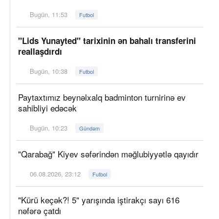
Bugün, 11:53
Futbol
"Lids Yunayted" tarixinin ən bahalı transferini
reallaşdırdı
Bugün, 10:38
Futbol
Paytaxtımız beynəlxalq badminton turnirinə ev
sahibliyi edəcək
Bugün, 10:23
Gündəm
"Qarabağ" Kiyev səfərindən məğlubiyyətlə qayıdır
06.08.2026, 23:12
Futbol
"Kürü keçək?! 5" yarışında iştirakçı sayı 616
nəfərə çatdı