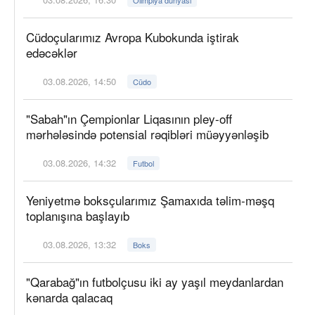
Olimpiya dünyası
Cüdoçularımız Avropa Kubokunda iştirak
edəcəklər
03.08.2026, 14:50
Cüdo
"Sabah"ın Çempionlar Liqasının pley-off
mərhələsində potensial rəqibləri müəyyənləşib
03.08.2026, 14:32
Futbol
Yeniyetmə boksçularımız Şamaxıda təlim-məşq
toplanışına başlayıb
03.08.2026, 13:32
Boks
"Qarabağ"ın futbolçusu iki ay yaşıl meydanlardan
kənarda qalacaq