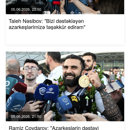
05.06.2026, 23:50
Taleh Nəsibov: "Bizi dəstəkləyən
azarkeşlərimizə təşəkkür edirəm"
05.06.2026, 21:50
Ramiz Çovdarov: "Azarkeşlərin dəstəyi