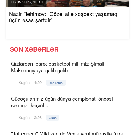
06.05.2026, 10:10
Nazir Rəhimov: “Gözəl ailə xoşbəxt yaşamaq
üçün əsas şərtdir”
SON XƏBƏRLƏR
Qızlardan ibarət basketbol millimiz Şimali
Makedoniyaya qalib gəlib
Bugün, 14:39
Basketbol
Cüdoçularımız üçün dünya çempionatı öncəsi
seminar keçirilib
Bugün, 13:36
Cüdo
"Tottenhem" Miki van de Venlə yeni müqavilə üzrə