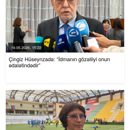
19.05.2026, 15:22
Çingiz Hüseynzadə: “İdmanın gözəlliyi onun
ədalətindədir”