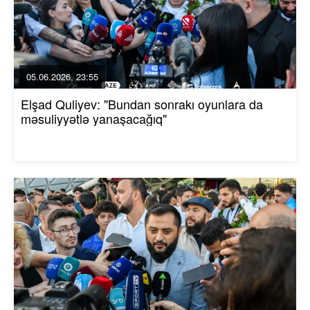
05.06.2026, 23:55
Elşad Quliyev: "Bundan sonrakı oyunlara da
məsuliyyətlə yanaşacağıq"