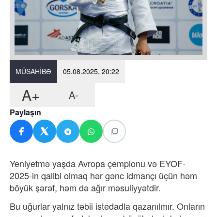
MÜSAHIBƏ
05.08.2025, 20:22
A+
A-
Paylaşın
Yeniyetmə yaşda Avropa çempionu və EYOF-
2025-in qalibi olmaq hər gənc idmançı üçün həm
böyük şərəf, həm də ağır məsuliyyətdir.
Bu uğurlar yalnız təbii istedadla qazanılmır. Onların