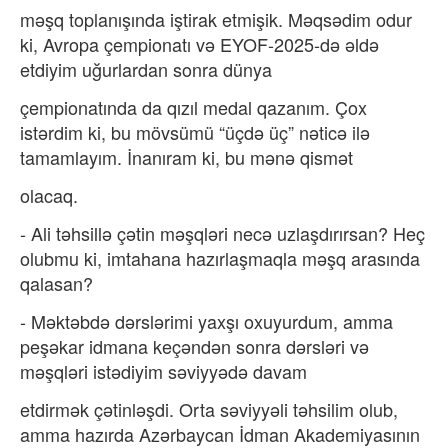
məşq toplanışında iştirak etmişik. Məqsədim odur
ki, Avropa çempionatı və EYOF-2025-də əldə
etdiyim uğurlardan sonra dünya
çempionatında da qızıl medal qazanım. Çox
istərdim ki, bu mövsümü “üçdə üç” nəticə ilə
tamamlayım. İnanıram ki, bu mənə qismət
olacaq.
- Ali təhsillə çətin məşqləri necə uzlaşdırırsan? Heç
olubmu ki, imtahana hazırlaşmaqla məşq arasında
qalasan?
- Məktəbdə dərslərimi yaxşı oxuyurdum, amma
peşəkar idmana keçəndən sonra dərsləri və
məşqləri istədiyim səviyyədə davam
etdirmək çətinləşdi. Orta səviyyəli təhsilim olub,
amma hazırda Azərbaycan İdman Akademiyasının