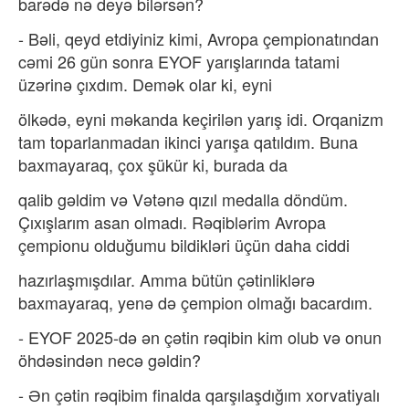
barədə nə deyə bilərsən?
- Bəli, qeyd etdiyiniz kimi, Avropa çempionatından
cəmi 26 gün sonra EYOF yarışlarında tatami
üzərinə çıxdım. Demək olar ki, eyni
ölkədə, eyni məkanda keçirilən yarış idi. Orqanizm
tam toparlanmadan ikinci yarışa qatıldım. Buna
baxmayaraq, çox şükür ki, burada da
qalib gəldim və Vətənə qızıl medalla döndüm.
Çıxışlarım asan olmadı. Rəqiblərim Avropa
çempionu olduğumu bildikləri üçün daha ciddi
hazırlaşmışdılar. Amma bütün çətinliklərə
baxmayaraq, yenə də çempion olmağı bacardım.
- EYOF 2025-də ən çətin rəqibin kim olub və onun
öhdəsindən necə gəldin?
- Ən çətin rəqibim finalda qarşılaşdığım xorvatiyalı