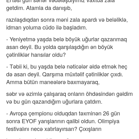
getdim. Atamla da danışıb,
razılaşdıqdan sonra məni zala apardı və beləliklə,
idman yoluma cüdo ilə başladım.
- Yeniyetmə yaşda belə böyük uğurlar qazanmaq
asan deyil. Bu yolda qarşılaşdığın ən böyük
çətinliklər hansılar oldu?
- Təbii ki, bu yaşda belə nəticələr əldə etmək heç
də asan deyil. Qarşıma müxtəlif çətinliklər çıxdı.
Amma bütün maneələrə baxmayaraq,
səbr və əzimlə çalışaraq onların öhdəsindən gəldim
və bu gün qazandığım uğurlara çatdım.
- Avropa çempionu olduqdan təxminən 26 gün
sonra EYOF yarışlarının qalibi oldun. Olimpiya
festivalını necə xatırlayırsan? Çıxışların