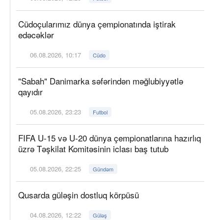
Cüdoçularımız dünya çempionatında iştirak
edəcəklər
06.08.2026, 10:17
Cüdo
"Sabah" Danimarka səfərindən məğlubiyyətlə
qayıdır
05.08.2026, 23:23
Futbol
FIFA U-15 və U-20 dünya çempionatlarına hazırlıq
üzrə Təşkilat Komitəsinin iclası baş tutub
05.08.2026, 22:25
Gündəm
Qusarda güləşin dostluq körpüsü
04.08.2026, 12:22
Güləş