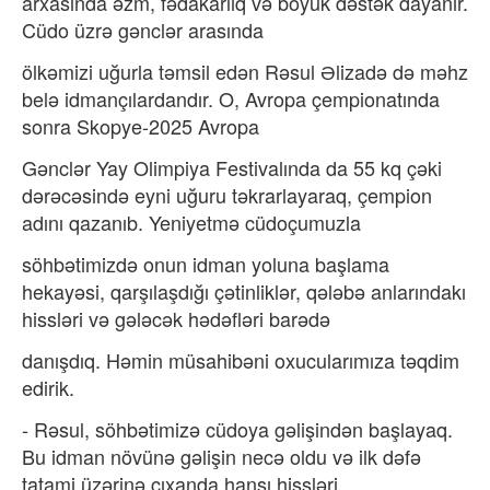
arxasında əzm, fədakarlıq və böyük dəstək dayanır.
Cüdo üzrə gənclər arasında
ölkəmizi uğurla təmsil edən Rəsul Əlizadə də məhz
belə idmançılardandır. O, Avropa çempionatında
sonra Skopye-2025 Avropa
Gənclər Yay Olimpiya Festivalında da 55 kq çəki
dərəcəsində eyni uğuru təkrarlayaraq, çempion
adını qazanıb. Yeniyetmə cüdoçumuzla
söhbətimizdə onun idman yoluna başlama
hekayəsi, qarşılaşdığı çətinliklər, qələbə anlarındakı
hissləri və gələcək hədəfləri barədə
danışdıq. Həmin müsahibəni oxucularımıza təqdim
edirik.
- Rəsul, söhbətimizə cüdoya gəlişindən başlayaq.
Bu idman növünə gəlişin necə oldu və ilk dəfə
tatami üzərinə çıxanda hansı hissləri