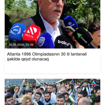
30.06.2026, 13:39
Atlanta-1996 Olimpiadasının 30 ili təntənəli
şəkildə qeyd olunacaq