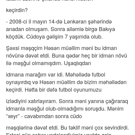
keçirdin?
- 2008-ci il mayın 14-də Lənkəran şəhərində
anadan olmuşam. Sonra ailəmlə birgə Bakıya
köçdük. Cüdoya gəlişim 7 yaşımda olub.
Şəxsi məşqçim Həsən müəllim məni bu idman
növünə dəvət etdi. Buna qədər heç bir idman növü
ilə məşğul olmamışdım. Uşaqlıqdan
idmana marağım var idi. Məhəllədə futbol
oynayırdıq və Həsən müəllim də bizim məhəllədən
keçirdi. Hətta bir dəfə futbol oyunumuzu
izlədiyini xatırlayıram. Sonra məni yanına çağıraraq
idmanla məşğul olub-olmadığımı soruşdu. Mənim
“xeyr” - cavabımdan sonra cüdo
məşqlərinə dəvət etdi. Bu təklif məni çox sevindirdi.
Ertəsi gün səhər vədələşdiyimiz vaxtda zala