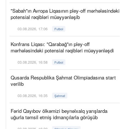
"Sabah"ın Avropa Liqasının pley-off mərhələsindəki
potensial rəqibləri müəyyənləşib
03.08.2026, 17:06
Futbol
Konfrans Liqası: "Qarabağ"ın pley-off
mərhələsindəki potensial rəqibləri müəyyənləşdi
03.08.2026, 16:58
Futbol
Qusarda Respublika Şahmat Olimpiadasına start
verilib
03.08.2026, 16:35
Şahmat
Fərid Qayıbov ölkəmizi beynəlxalq yarışlarda
uğurla təmsil etmiş idmançılarla görüşüb
03.08.2026, 16:30