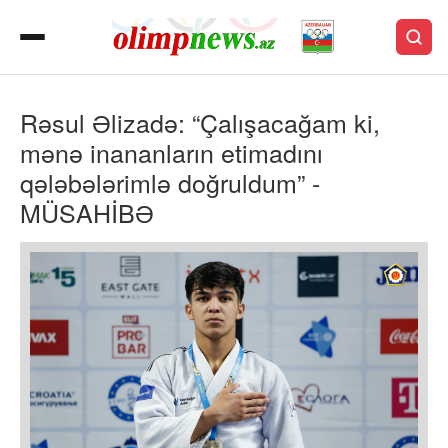
Rəsul Əlizadə: “Çalışacağam ki,
mənə inananların etimadını
qələbələrimlə doğruldum” -
MÜSAHİBƏ