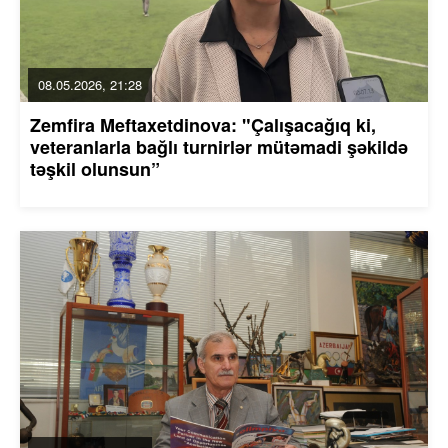
08.05.2026, 21:28
Zemfira Meftaxetdinova: "Çalışacağıq ki,
veteranlarla bağlı turnirlər mütəmadi şəkildə
təşkil olunsun”