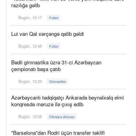
razılığa gəlib
Bugün, 13:17
Futbol
Lui van Qal xərçəngə qalib gəldi
Bugün, 12:45
Futbol
Bədii gimnastika üzrə 31-ci Azərbaycan
çempionatı başa çatıb
Bugün, 12:23
Gimnastika
Azərbaycanlı tədqiqatçı Ankarada beynəlxalq elmi
konqresdə məruzə ilə çıxış edib
Bugün, 12:05
Olimpiya dünyası
"Barselona"dan Rodri üçün transfer təklifi