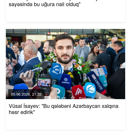
sayəsində bu uğura nail olduq"
05.06.2026, 21:32
Vüsal İsayev: "Bu qələbəni Azərbaycan xalqına
həsr edirik"