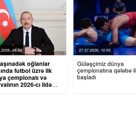
.2026, 14:54
27.07.2026, 10:55
Güləşçimiz dünya
yaşınadək oğlanlar
çempionatına qələbə i
ında futbol üzrə ilk
başladı
ya çempionatı və
ivalının 2026-cı ildə
rbaycanda keçirilməsi
əlaqədar tədbirlər
qında Azərbaycan
publikası
zidentinin Sərəncamı