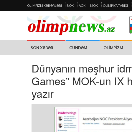
OLIMPIZM XƏBƏRLƏRI
BOK
AOK
MOK
OLIMPIYA TARIXI
SON XƏBƏR
GÜNDƏM
OLIMPIZM
Dünyanın məşhur idma
Games” MOK-un IX he
yazır