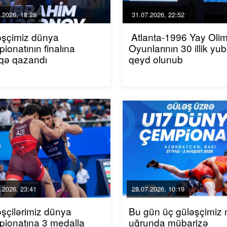
.2026, 18:28
31.07.2026, 22:52
əşçimiz dünya
Atlanta-1996 Yay Oli
ionatının finalına
Oyunlarının 30 illik yub
iqə qazandı
qeyd olunub
.2026, 23:41
28.07.2026, 10:19
şçilərimiz dünya
Bu gün üç güləşçimiz
ionatına 3 medalla
uğrunda mübarizə