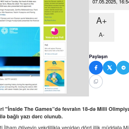
07.05.2025, 16:5
A+
A-
Paylaşın
i "İnside The Games”də fevralın 18-də Milli Olimpiy
lə bağlı yazı dərc olunub.
lham Əliyevin yekdilliklə yenidən dörd illik müddətə Mil