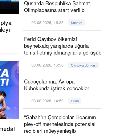
Qusarda Respublika Şahmat
Olimpiadasına start verilib
mpiya
03.08.2026, 16:35
Şahmat
ileyi
Fərid Qayıbov ölkəmizi
beynəlxalq yarışlarda uğurla
təmsil etmiş idmançılarla görüşüb
03.08.2026, 16:30
Olimpiya dünyası
Cüdoçularımız Avropa
Kubokunda iştirak edəcəklər
03.08.2026, 14:50
Cüdo
"Sabah"ın Çempionlar Liqasının
pley-off mərhələsində potensial
 medal
rəqibləri müəyyənləşib