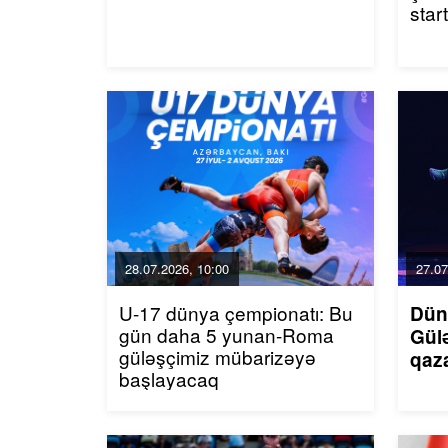
star
28.07.2026, 10:00
27.07
U-17 dünya çempionatı: Bu
Dün
gün daha 5 yunan-Roma
Gülə
güləşçimiz mübarizəyə
qaz
başlayacaq