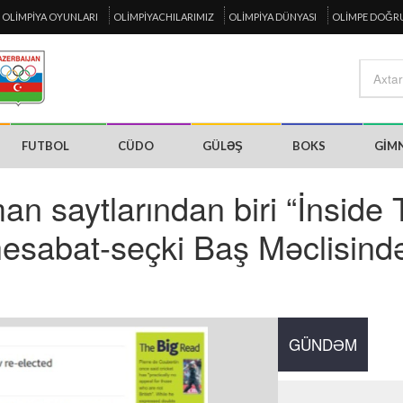
OLIMPIYA OYUNLARI
OLIMPIYACHILARIMIZ
OLIMPIYA DÜNYASI
OLIMPE DOĞR
FUTBOL
CÜDO
GÜLƏŞ
BOKS
GIM
n saytlarından biri “İnside
sabat-seçki Baş Məclisind
GÜNDƏM