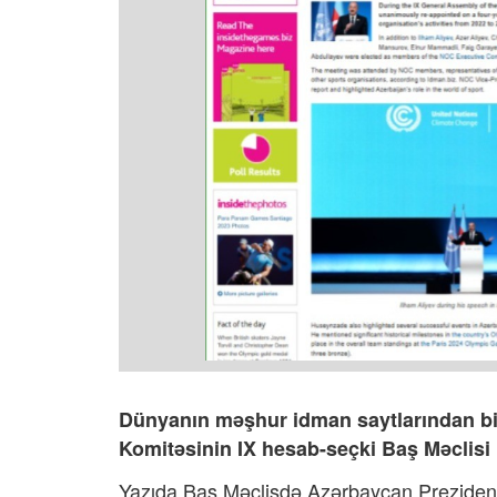
Dünyanın məşhur idman saytlarından bir
Komitəsinin IX hesab-seçki Baş Məclisi i
Yazıda Baş Məclisdə Azərbaycan Prezidenti İ