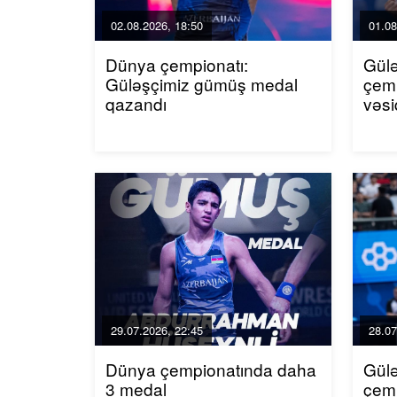
02.08.2026, 18:50
01.08
Dünya çempionatı:
Gül
Güləşçimiz gümüş medal
çemp
qazandı
vəs
29.07.2026, 22:45
28.07
Dünya çempionatında daha
Gülə
3 medal
çemp