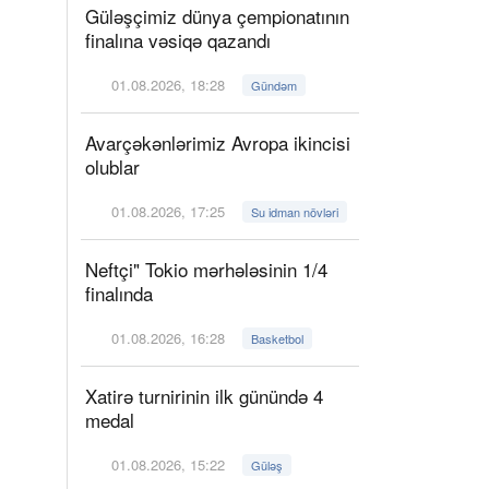
Güləşçimiz dünya çempionatının
finalına vəsiqə qazandı
01.08.2026, 18:28
Gündəm
Avarçəkənlərimiz Avropa ikincisi
olublar
01.08.2026, 17:25
Su idman növləri
Neftçi" Tokio mərhələsinin 1/4
finalında
01.08.2026, 16:28
Basketbol
Xatirə turnirinin ilk günündə 4
medal
01.08.2026, 15:22
Güləş