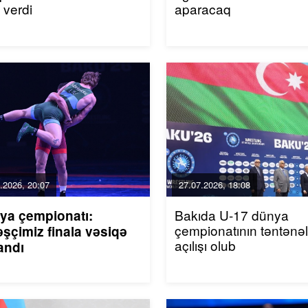
t verdi
aparacaq
.2026, 20:07
27.07.2026, 18:08
Bakıda U-17 dünya
ya çempionatı:
çempionatının təntənəl
şçimiz finala vəsiqə
açılışı olub
andı