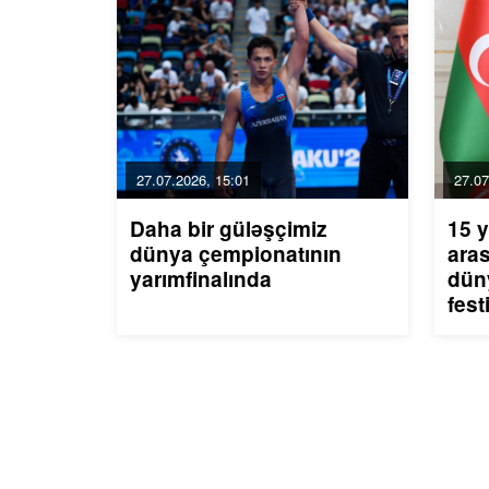
27.07.2026, 15:01
27.07
Daha bir güləşçimiz
15 
dünya çempionatının
aras
yarımfinalında
dün
fest
Azə
ilə 
haq
Res
Pre