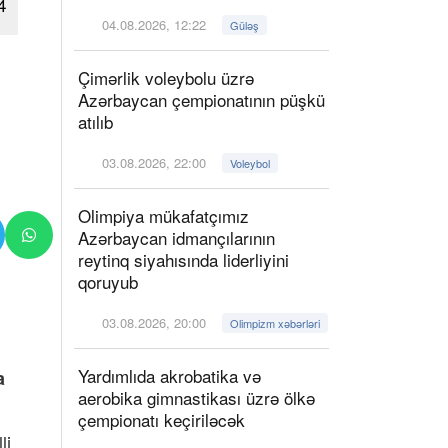
4
04.08.2026, 12:22
Güləş
Çimərlik voleybolu üzrə
Azərbaycan çempionatının püşkü
atılıb
03.08.2026, 22:00
Voleybol
Olimpiya mükafatçımız
Azərbaycan idmançılarının
reytinq siyahısında liderliyini
qoruyub
03.08.2026, 20:00
Olimpizm xəbərləri
Yardımlıda akrobatika və
a
aerobika gimnastikası üzrə ölkə
çempionatı keçiriləcək
li