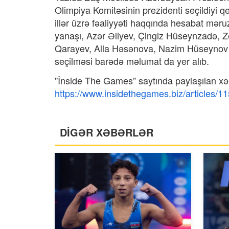
Olimpiya Komitəsinin prezidenti seçildiyi 
illər üzrə fəaliyyəti haqqında hesabat məruz
yanaşı, Azər Əliyev, Çingiz Hüseynzadə, 
Qarayev, Alla Həsənova, Nazim Hüseynov 
seçilməsi barədə məlumat da yer alıb.
"İnside The Games” saytında paylaşılan xə
https://www.insidethegames.biz/articles/1
DİGƏR XƏBƏRLƏR