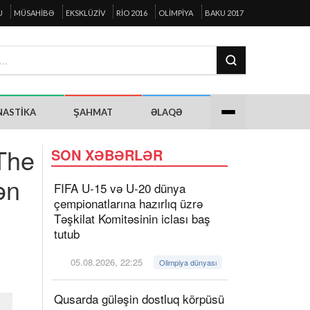
U
MÜSAHIBƏ
EKSKLÜZIV
RIO 2016
OLIMPIYA
BAKU 2017
NASTIKA
ŞAHMAT
ƏLAQƏ
 The
SON XƏBƏRLƏR
ən
FIFA U-15 və U-20 dünya
çempionatlarına hazırlıq üzrə
Təşkilat Komitəsinin iclası baş
tutub
05.08.2026, 22:25
Olimpiya dünyası
Qusarda güləşin dostluq körpüsü