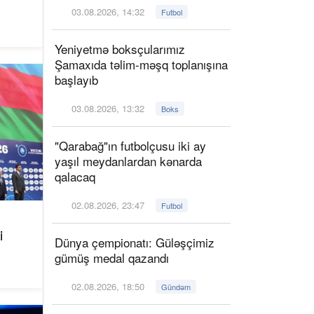
03.08.2026, 14:32
Futbol
Yeniyetmə boksçularımız
Şamaxıda təlim-məşq toplanışına
başlayıb
03.08.2026, 13:32
Boks
"Qarabağ"ın futbolçusu iki ay
yaşıl meydanlardan kənarda
qalacaq
02.08.2026, 23:47
Futbol
i
Dünya çempionatı: Güləşçimiz
gümüş medal qazandı
02.08.2026, 18:50
Gündəm