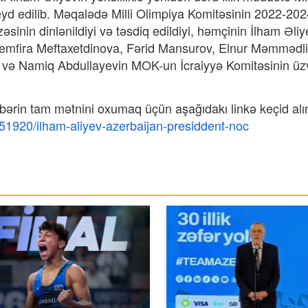
qeyd edilib. Məqalədə Milli Olimpiya Komitəsinin 2022-20
əsinin dinlənildiyi və təsdiq edildiyi, həmçinin İlham Əliy
Zemfira Meftaxetdinova, Fərid Mansurov, Elnur Məmmədli
və Namiq Abdullayevin MOK-un İcraiyyə Komitəsinin üz
bərin tam mətnini oxumaq üçün aşağıdakı linkə keçid alı
151920/ilham-aliyev-azerbaijan-presiddent-noc