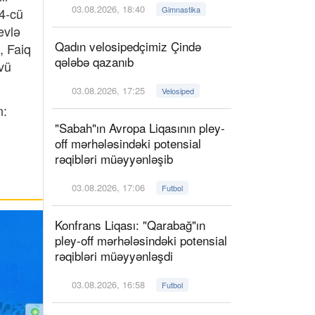
03.08.2026, 18:40
Gimnastika
24-cü
evlə
Qadın velosipedçimiz Çində
, Faiq
qələbə qazanıb
vü
03.08.2026, 17:25
Velosiped
n:
"Sabah"ın Avropa Liqasının pley-
off mərhələsindəki potensial
rəqibləri müəyyənləşib
03.08.2026, 17:06
Futbol
Konfrans Liqası: "Qarabağ"ın
pley-off mərhələsindəki potensial
rəqibləri müəyyənləşdi
03.08.2026, 16:58
Futbol