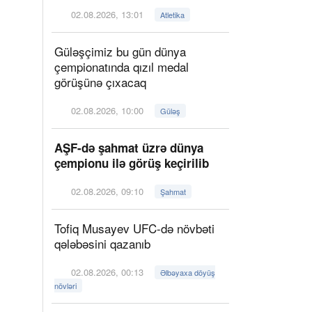
02.08.2026, 13:01
Atletika
Güləşçimiz bu gün dünya
çempionatında qızıl medal
görüşünə çıxacaq
02.08.2026, 10:00
Güləş
AŞF-də şahmat üzrə dünya
çempionu ilə görüş keçirilib
02.08.2026, 09:10
Şahmat
Tofiq Musayev UFC-də növbəti
qələbəsini qazanıb
02.08.2026, 00:13
Əlbəyaxa döyüş
növləri