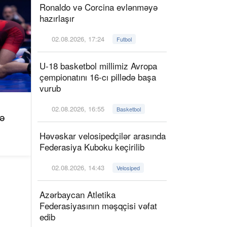
Ronaldo və Corcina evlənməyə
hazırlaşır
02.08.2026, 17:24
Futbol
U-18 basketbol millimiz Avropa
çempionatını 16-cı pillədə başa
vurub
02.08.2026, 16:55
Basketbol
lə
Həvəskar velosipedçilər arasında
Federasiya Kuboku keçirilib
02.08.2026, 14:43
Velosiped
Azərbaycan Atletika
Federasiyasının məşqçisi vəfat
edib