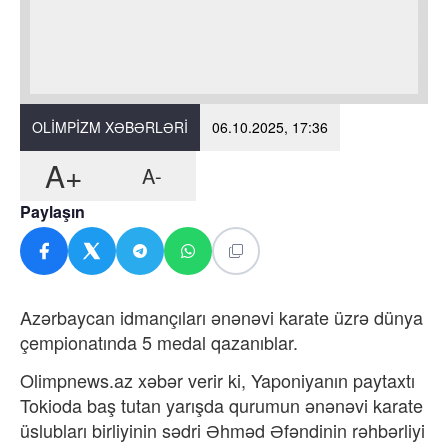
OLIMPIZM XƏBƏRLƏRI
06.10.2025, 17:36
A+
A-
Paylaşın
Azərbaycan idmançıları ənənəvi karate üzrə dünya
çempionatında 5 medal qazanıblar.
Olimpnews.az xəbər verir ki, Yaponiyanın paytaxtı
Tokioda baş tutan yarışda qurumun ənənəvi karate
üslubları birliyinin sədri Əhməd Əfəndinin rəhbərliyi