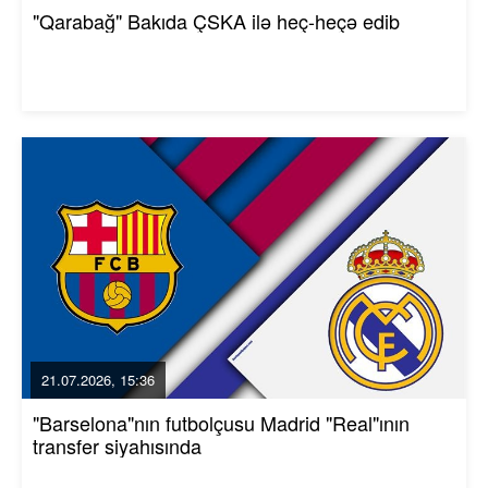
"Qarabağ" Bakıda ÇSKA ilə heç-heçə edib
21.07.2026, 15:36
"Barselona"nın futbolçusu Madrid "Real"ının
transfer siyahısında