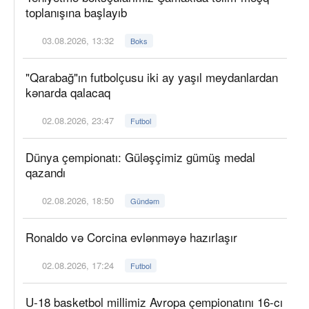
toplanışına başlayıb
03.08.2026, 13:32
Boks
"Qarabağ"ın futbolçusu iki ay yaşıl meydanlardan
kənarda qalacaq
02.08.2026, 23:47
Futbol
Dünya çempionatı: Güləşçimiz gümüş medal
qazandı
02.08.2026, 18:50
Gündəm
Ronaldo və Corcina evlənməyə hazırlaşır
02.08.2026, 17:24
Futbol
U-18 basketbol millimiz Avropa çempionatını 16-cı