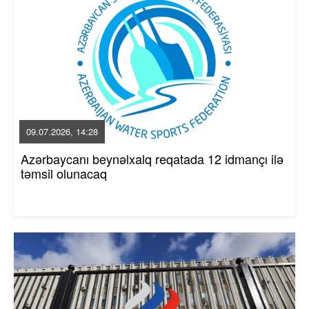
09.07.2026, 14:28
Azərbaycanı beynəlxalq reqatada 12 idmançı ilə
təmsil olunacaq