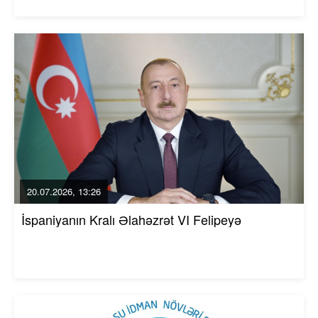
20.07.2026, 13:26
İspaniyanın Kralı Əlahəzrət VI Felipeyə