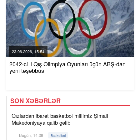
23.06.2026, 15:54
2042-ci il Qış Olimpiya Oyunları üçün ABŞ-dan
yeni təşəbbüs
SON XƏBƏRLƏR
Qızlardan ibarət basketbol millimiz Şimali
Makedoniyaya qalib gəlib
Bugün, 14:39
Basketbol