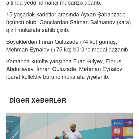
altında yeddi idmançı mübarizə aparıb.
15 yaşadək kadetlər arasında Ayxan Şabanzadə
üçüncü olub. Gənclərdən Salman Salmanov (kata)
qızıl mükafata sahib çıxıb.
Böyüklərdən İmran Quluzadə (74 kq) gümüş,
Mehman Eynalov (+75 kq) bürünc medal qazanıb.
Komanda kumite yarışında Fuad Əliyev, Elbrus
Abdullayev, İmran Quluzadə, Mehman Eynalov
ibarət kollektiv bürünc mükafata yiyələnib.
DİGƏR XƏBƏRLƏR