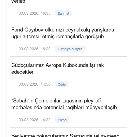
verilib
03.08.2026, 16:35
Şahmat
Fərid Qayıbov ölkəmizi beynəlxalq yarışlarda
uğurla təmsil etmiş idmançılarla görüşüb
03.08.2026, 16:30
Olimpiya dünyası
Cüdoçularımız Avropa Kubokunda iştirak
edəcəklər
03.08.2026, 14:50
Cüdo
"Sabah"ın Çempionlar Liqasının pley-off
mərhələsində potensial rəqibləri müəyyənləşib
03.08.2026, 14:32
Futbol
Yeniyetmə boksçularımız Şamaxıda təlim-məşq