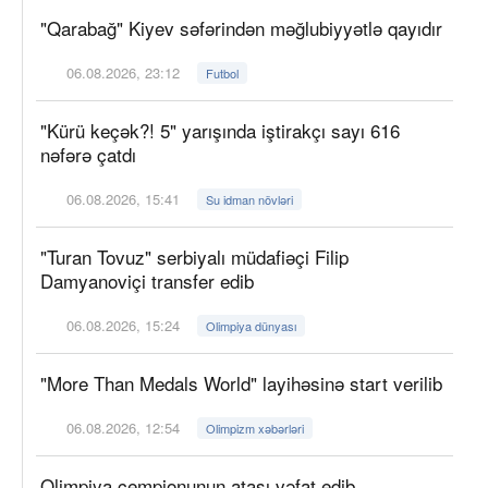
"Qarabağ" Kiyev səfərindən məğlubiyyətlə qayıdır
06.08.2026, 23:12
Futbol
"Kürü keçək?! 5" yarışında iştirakçı sayı 616
nəfərə çatdı
06.08.2026, 15:41
Su idman növləri
"Turan Tovuz" serbiyalı müdafiəçi Filip
Damyanoviçi transfer edib
06.08.2026, 15:24
Olimpiya dünyası
"More Than Medals World" layihəsinə start verilib
06.08.2026, 12:54
Olimpizm xəbərləri
Olimpiya çempionunun atası vəfat edib