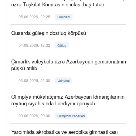
üzrə Təşkilat Komitəsinin iclası baş tutub
05.08.2026, 22:25
Gündəm
Qusarda güləşin dostluq körpüsü
04.08.2026, 12:22
Güləş
Çimərlik voleybolu üzrə Azərbaycan çempionatının
püşkü atılıb
03.08.2026, 22:00
Voleybol
Olimpiya mükafatçımız Azərbaycan idmançılarının
reytinq siyahısında liderliyini qoruyub
03.08.2026, 20:00
Olimpizm xəbərləri
Yardımlıda akrobatika və aerobika gimnastikası