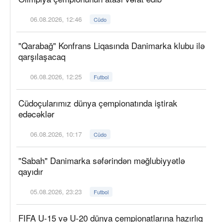
06.08.2026, 12:46
Cüdo
"Qarabağ" Konfrans Liqasında Danimarka klubu ilə
qarşılaşacaq
06.08.2026, 12:25
Futbol
Cüdoçularımız dünya çempionatında iştirak
edəcəklər
06.08.2026, 10:17
Cüdo
"Sabah" Danimarka səfərindən məğlubiyyətlə
qayıdır
05.08.2026, 23:23
Futbol
FIFA U-15 və U-20 dünya çempionatlarına hazırlıq