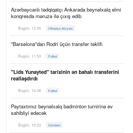
Azərbaycanlı tədqiqatçı Ankarada beynəlxalq elmi
konqresdə məruzə ilə çıxış edib
Bugün, 12:05
Olimpiya dünyası
"Barselona"dan Rodri üçün transfer təklifi
Bugün, 11:53
Futbol
"Lids Yunayted" tarixinin ən bahalı transferini
reallaşdırdı
Bugün, 10:38
Futbol
Paytaxtımız beynəlxalq badminton turnirinə ev
sahibliyi edəcək
Bugün, 10:23
Gündəm