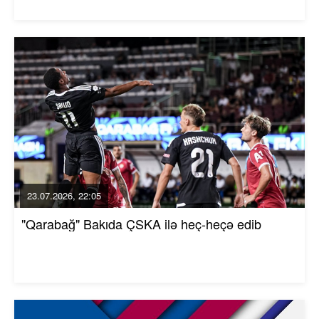
23.07.2026, 22:05
"Qarabağ" Bakıda ÇSKA ilə heç-heçə edib