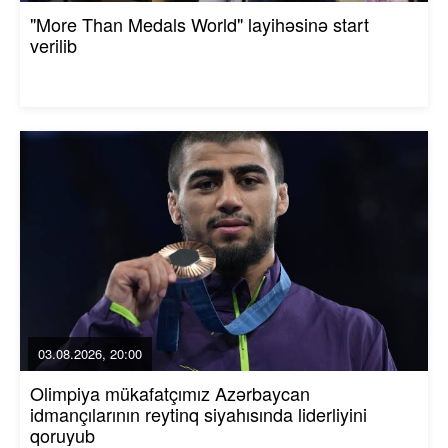
"More Than Medals World" layihəsinə start
verilib
03.08.2026, 20:00
Olimpiya mükafatçımız Azərbaycan
idmançılarının reytinq siyahısında liderliyini
qoruyub