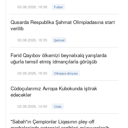
03.08.2026, 16:58
Futbol
Qusarda Respublika Şahmat Olimpiadasına start
verilib
03.08.2026, 16:35
Şahmat
Fərid Qayıbov ölkəmizi beynəlxalq yarışlarda
uğurla təmsil etmiş idmançılarla görüşüb
03.08.2026, 16:30
Olimpiya dünyası
Cüdoçularımız Avropa Kubokunda iştirak
edəcəklər
03.08.2026, 14:50
Cüdo
"Sabah"ın Çempionlar Liqasının pley-off
mərhələsində potensial rəqibləri müəyyənləşib