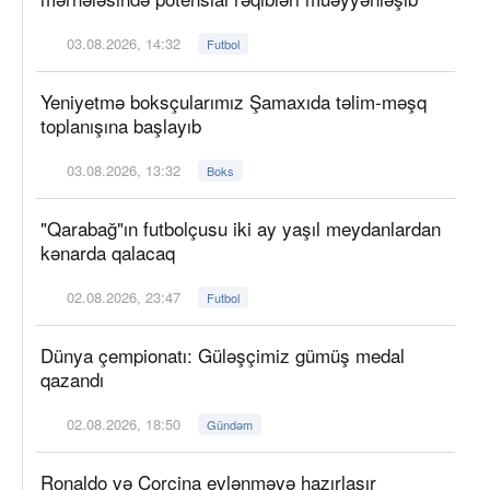
03.08.2026, 14:32
Futbol
Yeniyetmə boksçularımız Şamaxıda təlim-məşq
toplanışına başlayıb
03.08.2026, 13:32
Boks
"Qarabağ"ın futbolçusu iki ay yaşıl meydanlardan
kənarda qalacaq
02.08.2026, 23:47
Futbol
Dünya çempionatı: Güləşçimiz gümüş medal
qazandı
02.08.2026, 18:50
Gündəm
Ronaldo və Corcina evlənməyə hazırlaşır