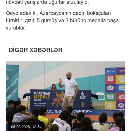
növbəti yarışlarda uğurlar arzulayıb.
Qeyd edək ki, Azərbaycanın qadın boksçuları
turniri 1 qızıl, 5 gümüş və 3 bürünc medalla başa
vurublar.
DİGƏR XƏBƏRLƏR
06.08.2026, 12:54