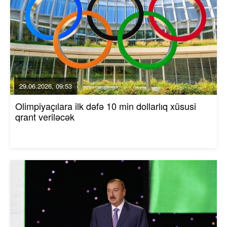
29.06.2026, 09:53
Olimpiyaçılara ilk dəfə 10 min dollarlıq xüsusi
qrant veriləcək