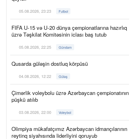
05.08.2026, 23:23
Futbol
FIFA U-15 və U-20 dünya çempionatlarına hazırlıq
üzrə Təşkilat Komitəsinin iclası baş tutub
05.08.2026, 22:25
Gündəm
Qusarda güləşin dostluq körpüsü
04.08.2026, 12:22
Güləş
Çimərlik voleybolu üzrə Azərbaycan çempionatının
püşkü atılıb
03.08.2026, 22:00
Voleybol
Olimpiya mükafatçımız Azərbaycan idmançılarının
reytinq siyahısında liderliyini qoruyub