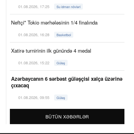
01.08.2026, 17:25
Su idman növləri
Neftçi" Tokio mərhələsinin 1/4 finalında
01.08.2026, 16:28
Basketbol
Xatirə turnirinin ilk günündə 4 medal
01.08.2026, 15:22
Güləş
Azərbaycanın 6 sərbəst güləşçisi xalça üzərinə
çıxacaq
01.08.2026, 09:55
Güləş
BÜTÜN XƏBƏRLƏR