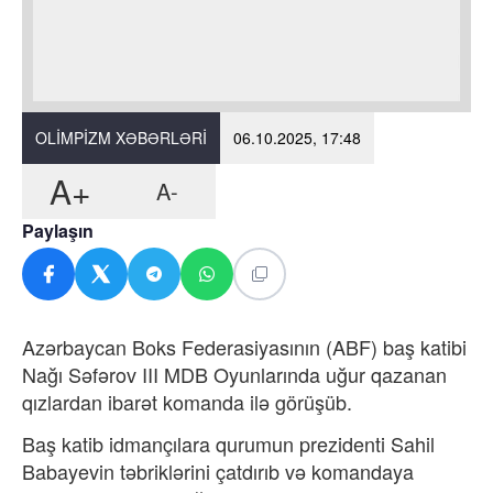
OLIMPIZM XƏBƏRLƏRI
06.10.2025, 17:48
A+
A-
Paylaşın
Azərbaycan Boks Federasiyasının (ABF) baş katibi
Nağı Səfərov III MDB Oyunlarında uğur qazanan
qızlardan ibarət komanda ilə görüşüb.
Baş katib idmançılara qurumun prezidenti Sahil
Babayevin təbriklərini çatdırıb və komandaya