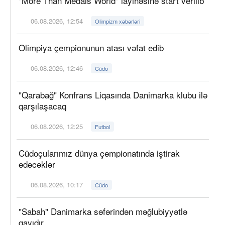
"More Than Medals World" layihəsinə start verilib
06.08.2026, 12:54
Olimpizm xəbərləri
Olimpiya çempionunun atası vəfat edib
06.08.2026, 12:46
Cüdo
"Qarabağ" Konfrans Liqasında Danimarka klubu ilə
qarşılaşacaq
06.08.2026, 12:25
Futbol
Cüdoçularımız dünya çempionatında iştirak
edəcəklər
06.08.2026, 10:17
Cüdo
"Sabah" Danimarka səfərindən məğlubiyyətlə
qayıdır