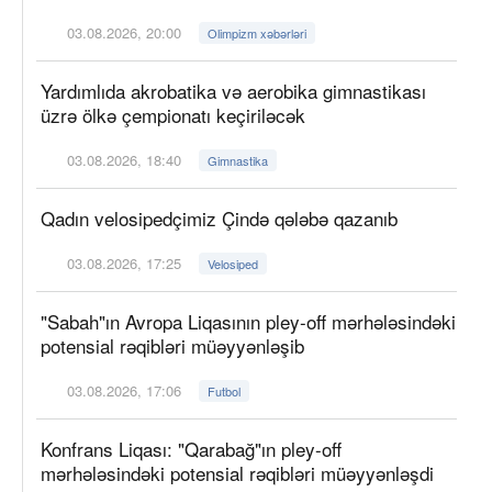
03.08.2026, 20:00
Olimpizm xəbərləri
Yardımlıda akrobatika və aerobika gimnastikası
üzrə ölkə çempionatı keçiriləcək
03.08.2026, 18:40
Gimnastika
Qadın velosipedçimiz Çində qələbə qazanıb
03.08.2026, 17:25
Velosiped
"Sabah"ın Avropa Liqasının pley-off mərhələsindəki
potensial rəqibləri müəyyənləşib
03.08.2026, 17:06
Futbol
Konfrans Liqası: "Qarabağ"ın pley-off
mərhələsindəki potensial rəqibləri müəyyənləşdi