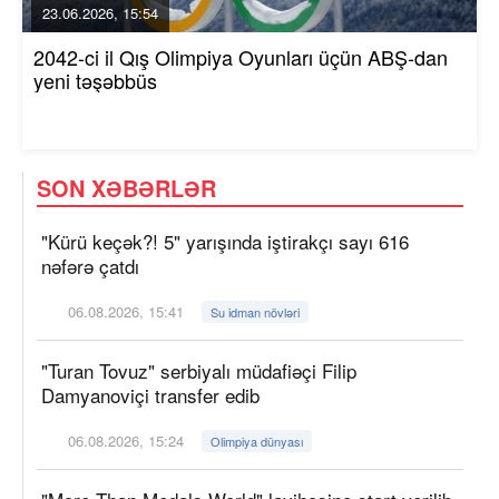
23.06.2026, 15:54
2042-ci il Qış Olimpiya Oyunları üçün ABŞ-dan
yeni təşəbbüs
SON XƏBƏRLƏR
"Kürü keçək?! 5" yarışında iştirakçı sayı 616
nəfərə çatdı
06.08.2026, 15:41
Su idman növləri
"Turan Tovuz" serbiyalı müdafiəçi Filip
Damyanoviçi transfer edib
06.08.2026, 15:24
Olimpiya dünyası