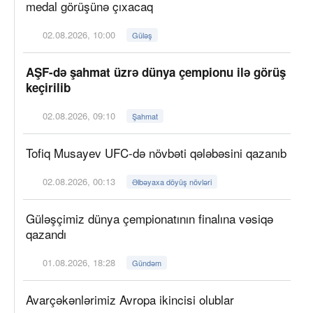
medal görüşünə çıxacaq
02.08.2026, 10:00
Güləş
AŞF-də şahmat üzrə dünya çempionu ilə görüş
keçirilib
02.08.2026, 09:10
Şahmat
Tofiq Musayev UFC-də növbəti qələbəsini qazanıb
02.08.2026, 00:13
Əlbəyaxa döyüş növləri
Güləşçimiz dünya çempionatının finalına vəsiqə
qazandı
01.08.2026, 18:28
Gündəm
Avarçəkənlərimiz Avropa ikincisi olublar