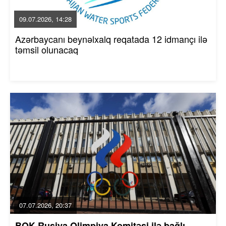
09.07.2026, 14:28
Azərbaycanı beynəlxalq reqatada 12 idmançı ilə
təmsil olunacaq
07.07.2026, 20:37
BOK Rusiya Olimpiya Komitəsi ilə bağlı